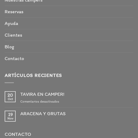
Reservas
Ayuda
Clientes
Blog
Contacto
ARTÍCULOS RECIENTES
TAVIRA EN CAMPER!
20
Oct
en
Comentarios desactivados
TAVIRA
EN
ARACENA Y GRUTAS
19
CAMPER!
Nov
No
hay
comentarios
en
CONTACTO
ARACENA