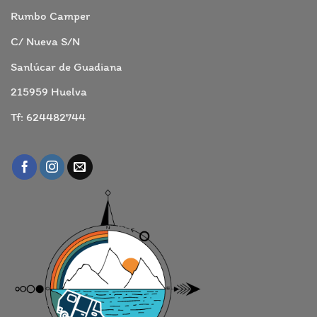
Y
GRUTAS
Rumbo Camper
C/ Nueva S/N
Sanlúcar de Guadiana
215959 Huelva
Tf: 624482744